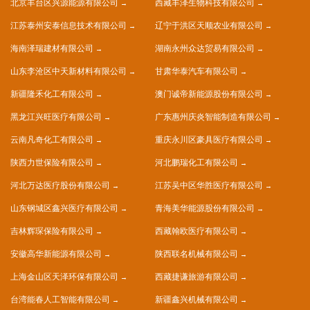
北京丰台区兴源能源有限公司
西藏丰泽生物科技有限公司
江苏泰州安泰信息技术有限公司
辽宁于洪区天顺农业有限公司
海南泽瑞建材有限公司
湖南永州众达贸易有限公司
山东李沧区中天新材料有限公司
甘肃华泰汽车有限公司
新疆隆禾化工有限公司
澳门诚帝新能源股份有限公司
黑龙江兴旺医疗有限公司
广东惠州庆炎智能制造有限公司
云南凡奇化工有限公司
重庆永川区豪具医疗有限公司
陕西力世保险有限公司
河北鹏瑞化工有限公司
河北万达医疗股份有限公司
江苏吴中区华胜医疗有限公司
山东钢城区鑫兴医疗有限公司
青海美华能源股份有限公司
吉林辉琛保险有限公司
西藏翰欧医疗有限公司
安徽高华新能源有限公司
陕西联名机械有限公司
上海金山区天泽环保有限公司
西藏捷谦旅游有限公司
台湾能春人工智能有限公司
新疆鑫兴机械有限公司