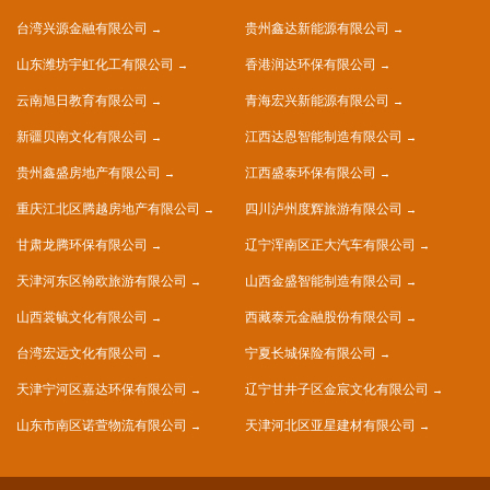
台湾兴源金融有限公司
贵州鑫达新能源有限公司
山东潍坊宇虹化工有限公司
香港润达环保有限公司
云南旭日教育有限公司
青海宏兴新能源有限公司
新疆贝南文化有限公司
江西达恩智能制造有限公司
贵州鑫盛房地产有限公司
江西盛泰环保有限公司
重庆江北区腾越房地产有限公司
四川泸州度辉旅游有限公司
甘肃龙腾环保有限公司
辽宁浑南区正大汽车有限公司
天津河东区翰欧旅游有限公司
山西金盛智能制造有限公司
山西裳毓文化有限公司
西藏泰元金融股份有限公司
台湾宏远文化有限公司
宁夏长城保险有限公司
天津宁河区嘉达环保有限公司
辽宁甘井子区金宸文化有限公司
山东市南区诺萱物流有限公司
天津河北区亚星建材有限公司